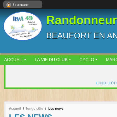
Panneau de gestion des cookies
Se connecter
Randonneurs
BEAUFORT EN A
ACCUEIL
LA VIE DU CLUB
CYCLO
MAR
LONGE CÔT
Accueil
longe côte
Les news