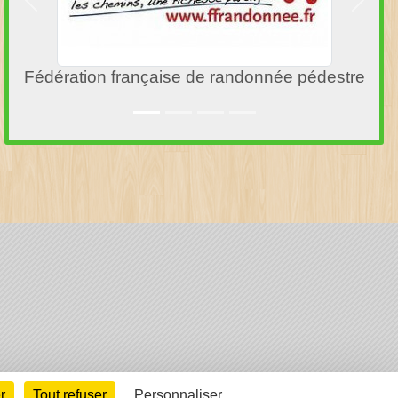
Précedent
Suivan
Fédération française de randonnée pédestre
arte cookies
Gestion des cookies
r
Tout refuser
Personnaliser