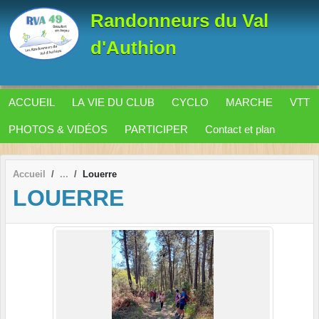
Panneau de gestion des cookies
Randonneurs du Val
d'Authion
ACCUEIL
LA VIE DU CLUB
CYCLO
MARCHE
VTT
PHOTOS & VIDÉOS
PARTICIPER
Contact et plan
Accueil
Louerre
LOUERRE