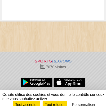
SPORTS
REGIONS
7070
visites
Charte cookies
Gestion des cookies
Ce site utilise des cookies et vous donne le contrôle sur ceux
Informations légales
Signaler un contenu inapproprié
que vous souhaitez activer
Tout accepter
Tout refuser
Personnaliser
Envie de participer ?
Connexion